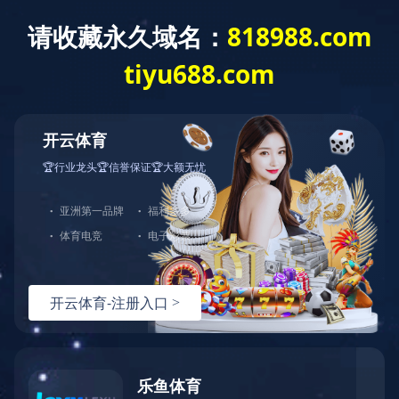
乐动平台
股票编号：301348
产品中心
内部半导配件的专业生产加工加工商
产品中心
在当下部位：
乐动平台
>>
产品中心
>>
集成电路
>>
锂电保护IC
产品中心