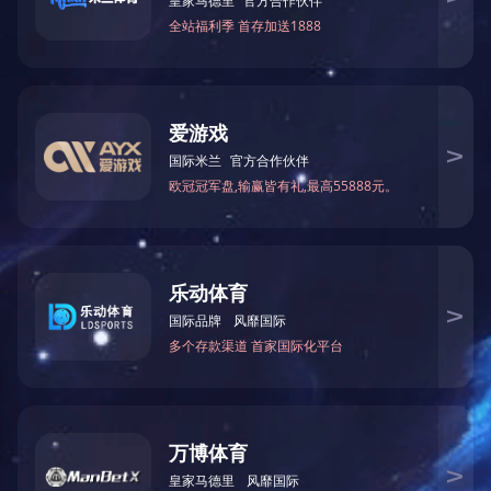
BRCL3130ZN
4.3±0.05
4.1±0.05
BRCL3130MC
4.3±0.05
4.1±0.05
BRCL3130ME
4.3±0.05
4.1±0.05
BRCL3160MF
4.3±0.05
4.1±0.05
BRCL3130ZF
4.3±0.05
4.1±0.05
BRCL3130CZF
4.3±0.05
4.1±0.05
BRCL3120SE
4.3±0.05
4.1±0.05
BRCL3130DME
4.3±0.05
4.1±0.06
BRCL3120CSE
4.3±0.05
4.1±0.06
BRCL3230DZN
4.3±0.05
4.1±0.05
BRCL3230MC
4.3±0.05
4.1±0.05