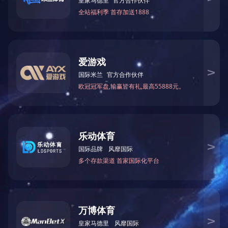
上篇文章：
芯存交融，封装未来 ——乐动平台-乐动(中国)一站式服务
平台 与芯展速达成战略合作协议，共同开拓存储领域新篇章