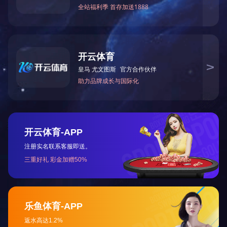
下篇文章：
乐动平台-乐动(中国)一站式服务平台 参编两项国家标准发
布 ——以技术积淀助力行业规范发展
调用
电话：0086-757-63313388(总机)
座机：0086-757-63313400 投入资金者提供服务咨询热线：0086-
757-63313390 邮箱账号： lanjian@wifirouter4g.com 地址查询：华
人关东店南街省南昌市禅主城区古新路45号