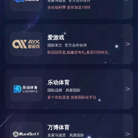
蓝箭光电一直秉持着“创新技术、埋头苦干、精益求精、积极进
取”的机构精力，追求在半导体材料首测前沿技术精耕拓展培训项目，
扩大产品开发、优化产品结构。在半导体封测领域，建设佛山市半导
体元器件封测中试平台，标志着企业在推动科技成果工程化和产业
化，加速赋能芯生态征程，是乐动平台-乐动(中国)一站式服务平台 发
展历程中的一个重要里程碑。