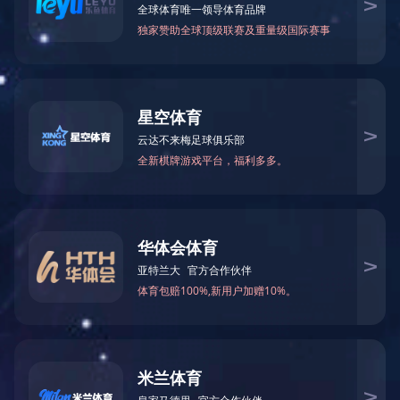
佛山市中试平台、概念验证中心进行授牌仪式。乐动平台-乐动(中国)
一站式服务平台 作为佛山市半导体封测企业，荣获佛山市半导体元器
件封测中试平台授牌。